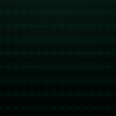
首页
404 Error
糟糕！找不到该页面
糟糕！找不到该页面
返回首页
订阅新闻通讯
随时了解我们的最新动态！订阅我们的时事通讯即可收到独家内
容和特别优惠。
订阅我们的服务