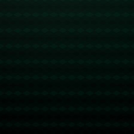
首页
404 Error
糟糕！找不到该页面
糟糕！找不到该页面
返回首页
订阅新闻通讯
随时了解我们的最新动态！订阅我们的时事通讯即可收到独家内
容和特别优惠。
订阅我们的服务