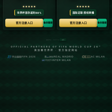
首页
关于mk体育中国
服务
单独服务
新闻中心
mk体育中国的团队
联系mk体育中国
页面未找到