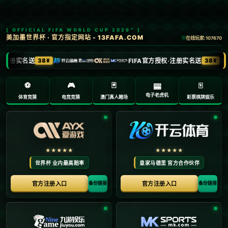
0755-8674938
admin@93nv.com