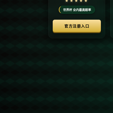
首页
关于mk体育中国
服务
单独服务
新闻中心
mk体育中国的团队
联系mk体育中国
页面未找到