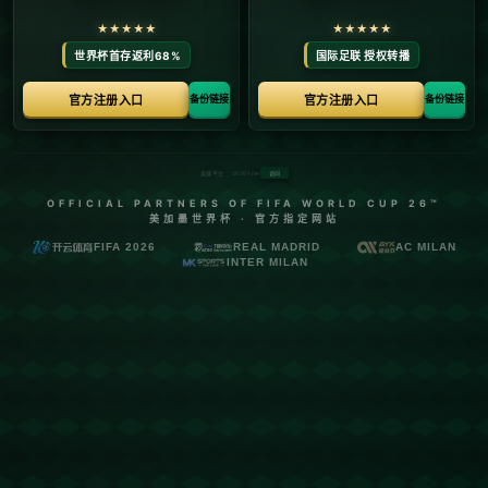
首页
关于mk体育中国
服务
单独服务
新闻中心
mk体育中国的团队
联系mk体育中国
页面未找到