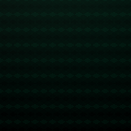
首页
404 Error
糟糕！找不到该页面
糟糕！找不到该页面
返回首页
订阅新闻通讯
随时了解我们的最新动态！订阅我们的时事通讯即可收到独家内
容和特别优惠。
订阅我们的服务