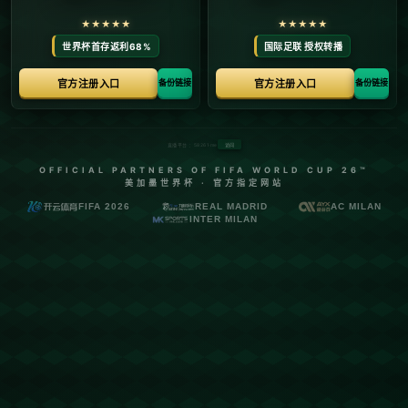
首页
关于mk体育中国
服务
单独服务
新闻中心
mk体育中国的团队
联系mk体育中国
页面未找到