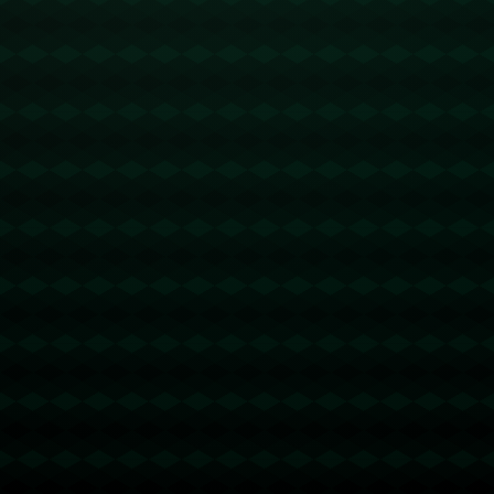
首页
404 Error
糟糕！找不到该页面
糟糕！找不到该页面
返回首页
订阅新闻通讯
随时了解我们的最新动态！订阅我们的时事通讯即可收到独家内
容和特别优惠。
订阅我们的服务