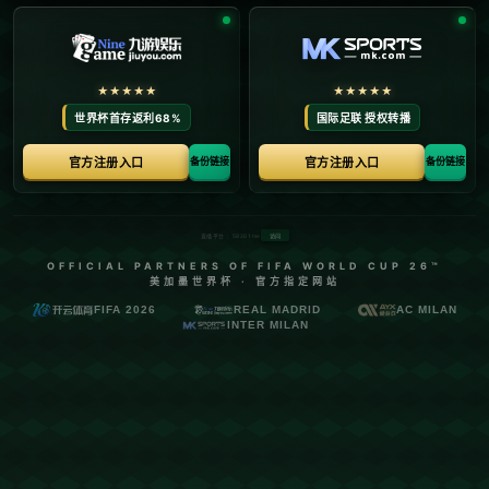
栏目：mk体育中国
发布时间：2026-08-07
**OPTA德甲预测掀热议：勒沃库森蝉联冠军可能性几何？**
在欧洲足坛的舞台上，德甲联赛一直以其高对抗性和快速节奏闻
名。近日，知名数据分析公司OPTA发布了对新赛季德甲联赛的
预测报告，其中的**“勒沃库森蝉联冠军，拜仁慕尼黑位居次席”
**这一预测，无疑引爆了讨论热潮。拜仁这支豪门球队已经保持
了令人难以置信的连续11年联赛冠军记录，而如今，勒沃库森被
推上了新的“王座”，这背后的原因究竟是什么？我们将从战术、
数据和球队核心等多个角度进行深度解析。
### 勒沃库森：从挑战者到夺冠热门的背后逻辑
上赛季的勒沃库森在主教练哈维·阿隆索的率领下，实现了令人
瞩目的崛起。球队凭借**流畅的进攻体系和稳固的防守表现**，
最终力压群雄，斩获了德甲冠军。这一壮举，不仅打破了拜仁长