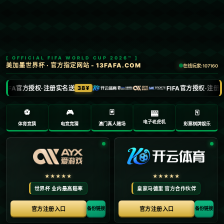
OPTA发布德甲预测：勒沃库森蝉联冠军，拜
仁慕尼黑位居次席.