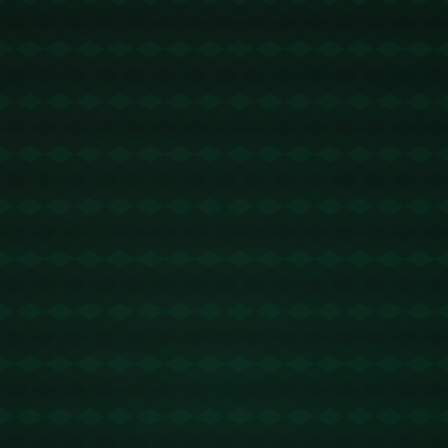
达11年的垄断，也为新赛季继续冲击冠军奠定了扎实的基础。
1. **阿隆索战术体系成为致胜关键**
阿隆索的战术理念偏向高压进攻与快速反击，他能根据对手的特
点灵活调整战术布置。勒沃库森在上赛季展现出了**优秀的控球
能力和区域渗透力**，尤其是中前场的快速推进极具威胁。同
时，球队的阵容深度得到提升，这尤其体现在板凳球员的轮换效
率上。
2. **数据分析支持勒沃库森的冠军潜力**
根据OPTA的统计数据，勒沃库森在上赛季场均射门转化率高达
18%，远高于联赛平均水平的12%。此外，勒沃库森的场均丢球
数仅为0.92个，这也反映了球队在防守端的纪律性和协同性。有
了这样坚实的数据基础，勒沃库森显然具备继续保持顶级表现的
潜力。