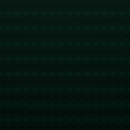
季的重点比赛中却多次暴露效率问题。数据显示，拜仁在对阵积
分榜下游球队时，场均射门多达20次，但实际转化率却低于
14%。这种**距离精确破门的“最后一公里”问题**，可能是制约
拜仁重夺榜首的一个重要因素。
---
### 案例分析：勒沃库森VS拜仁关键战役的决定性因素
一场能反映这两队实力差距的标志性比赛，便是上赛季末的勒沃
库森主场对阵拜仁。那场比赛中，勒沃库森以3-1取胜，彻底巩
固了自己的冠军位置。比赛中，勒沃库森全队传球成功率高达
91%，而拜仁则受到中场持续逼抢的压制，传球失误率超出了平
日水平。这反映出勒沃库森更加高效和整体化的表现，而拜仁则
显得战术单一、临场反应迟缓。