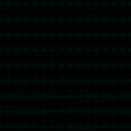
**_竞争激烈的背景下，中国斯诺克的崛起_**
近年来，中国斯诺克选手频频在国际舞台上崭露头角。伴随新人
的崛起，丁俊晖不再是唯一的中国代表，但他无疑是中国斯诺克
的旗帜人物。这样的背景下，他的表现不仅关乎个人荣誉，也代
表了中国斯诺克的水平和面貌。
**_案例分析：夺冠之路与挑战_**
回顾丁俊晖的职业生涯，早年间，他以卓越的天赋打动了无数观
众，其多次夺冠更是证明了实力。然而，近些年的成绩起伏展示
了在激烈竞争中保持稳定表现的困难。通过深度分析他的比赛录
像，我们发现其在关键球处理上的细微变化，以及心理抗压能力
的必要性。
*关键词：中国斯诺克，天赋，职业生涯*
综上所述，留给丁俊晖的时间和机会正在逐渐减少。他需要在英