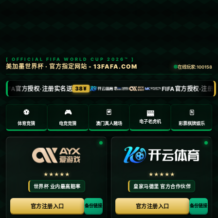
留给丁俊晖的机会不多了！英锦赛战火箭？先
保前16.