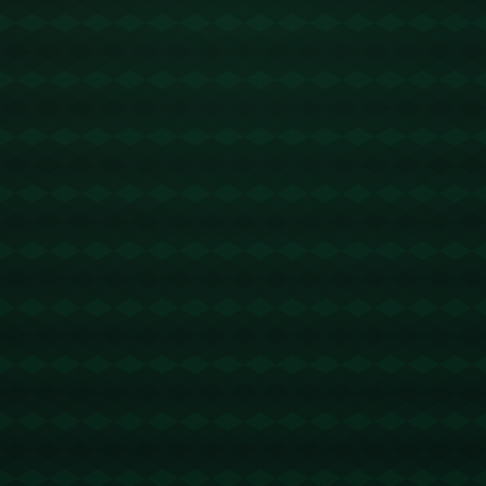
近年来，丁俊晖的表现波动不定。虽然曾多次取得不俗成绩，但
这位年少成名的天才似乎被一些年轻新秀赶超。世界排名的基础
在于选手在各大赛事中的稳定发挥，而对于丁俊晖而言，如何稳
定心态，实现持久的突破，显得尤为重要。