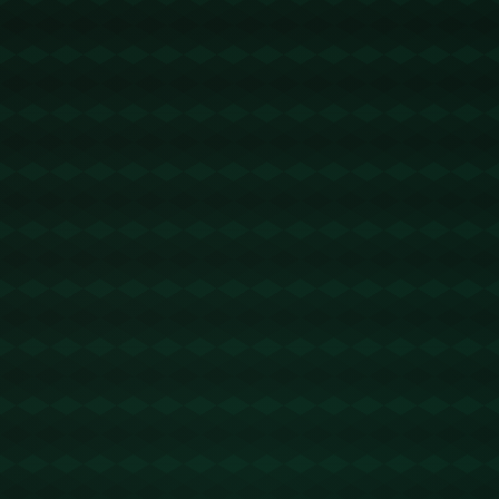
在职业斯诺克领域，竞争异常激烈，各类赛事不断。对于中国斯
诺克选手丁俊晖来说，时间仿佛在加速流逝。这位曾经的天赋选
手，如今面临着职业生涯的重要十字路口。**保住世界排名前16
位**对于他参与顶级赛事非常关键。尤其在大赛云集的英锦赛
上，能否同著名选手“火箭”罗尼·奥沙利文一较高下，将取决于
他在此之前的表现和积累。
**_丁俊晖的当前状态_**