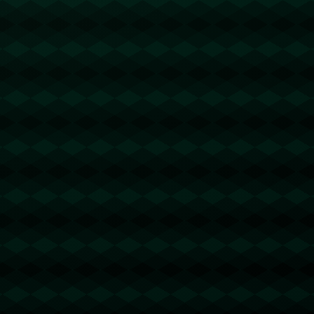
通过不断磨炼与调整来迎接挑战。通过3月28日这样一场跌宕