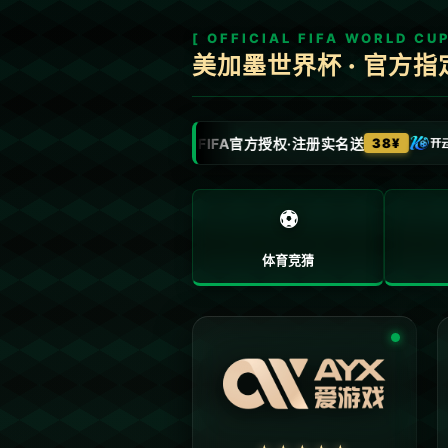
mk体育中国