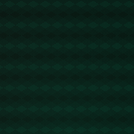
栏目：mk体育中国
发布时间：2026-08-06
间。**3月28日，达拉斯独行侠在客场以一场惊天地、泣鬼神的逆转战
最终却遗憾地被逆转，令人唏嘘不已。而“每日一星”戴维斯则凭借卓越的表