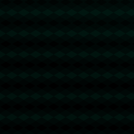
起伏的比赛，我们更加深入地理解了篮球的魅力所在。