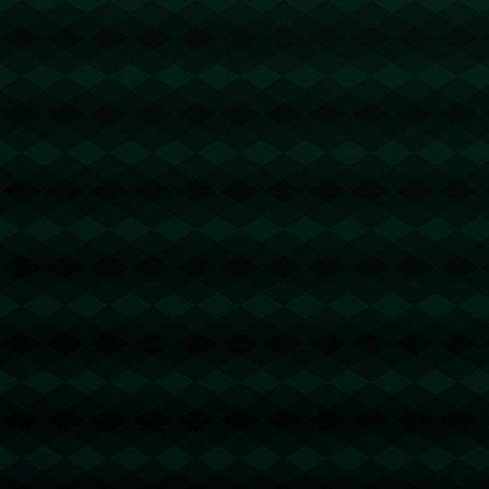
面对这样的比赛，**我们应铭记团队协作与个人努力的完美结