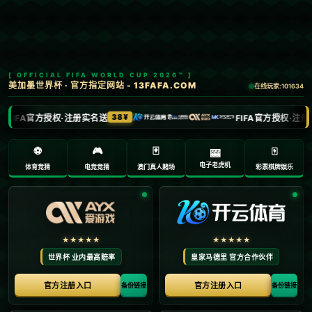
400万天才遭疯抢！国米掏钱买谁？20岁国脚
or19岁铁腰.