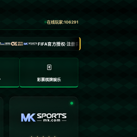
简介
产品中心
新闻中心
联系方式