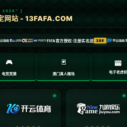
网站首页
公司