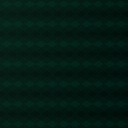
阿賈克斯，作為荷蘭豪門，向來以其青訓系統聞名。然而，這
足球競爭*的加劇，僅靠青訓已經不足以支撐俱樂部在歐洲賽
格上具備優勢，還有出色的球場判斷力和攔截能力，這使得他成
塔洛這樣的潛力股不僅僅是為了即時的陣容補強，也是為了長
角度看，這筆交易不僅有助於提升球隊的即時競爭力，也有望