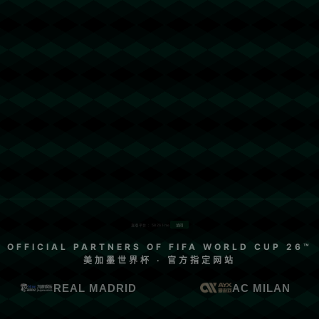
年后接任.
Copyright 2024
mk(中国)体育有限公司
All Rights by
mk体育中国
.