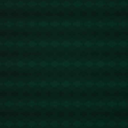
栏目：mk体育中国
发布时间：2026-08-06
昂带伤坚守赛场**
刚结束的短道速滑世锦赛中，中国队以一银一铜的成绩圆满收官。然而，
昂带伤坚持参赛的感人瞬间，引得孙龙心疼不已。
的比赛上，中国队依然展现了强大的团队实力，最终摘得**一枚银牌和一
为突出。队员们的默契配合和精准战术，使他们以微弱的优势冲刺银牌。银