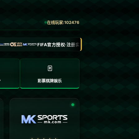
简介
产品中心
新闻中心
联系方式