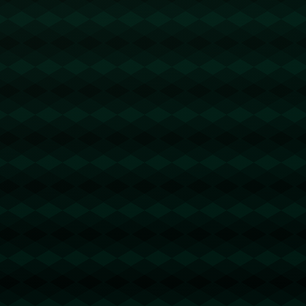
的每一次滑行，每一次拼抢都堪称完美。这样的毅力不仅震撼了观众，也
这种同舟共济的团队精神，正是中国短道速滑队能够不断前进的关键力量