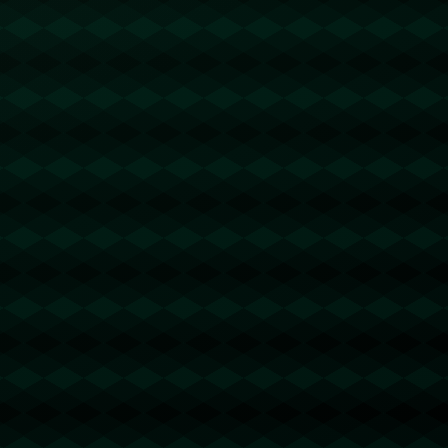
在队友之间引发了深深的敬意。赛后，孙龙在采访中多次表示
。