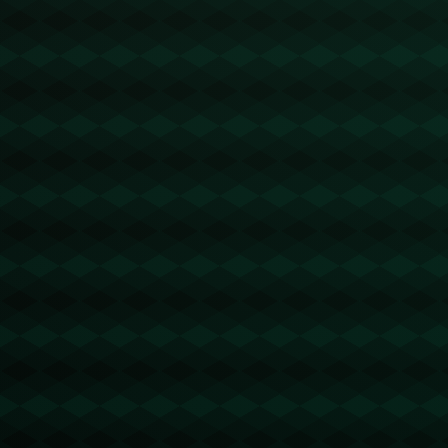
---
### **刘少昂带伤参赛，孙龙心疼却深感钦佩**
在这场比赛中，最令人动容的无疑是**刘少昂带伤参赛的勇
退赛，而是满怀斗志站上了赛场。