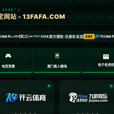
网站首页
公司