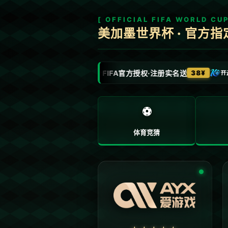
mk体育中国