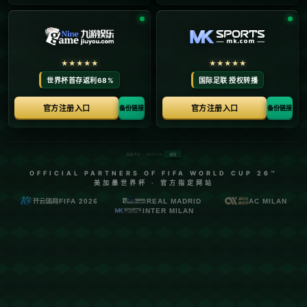
栏目：mk体育中国
发布时间：2026-08-08
**前言：**
泰伦·卢重返快船的首场比赛，引发了球迷和媒体的广泛关注。
这不仅仅是一场普通的比赛，更是一场情感与实力的较量。快船
队全体奋力为阿伦敦而战，而对手雷霆队则成为了见证这一激情
瞬间的“敌对阵营”。为什么泰伦·卢的回归如此引人注目？背后
又有哪些不为人知的故事呢？
**泰伦·卢的教练智慧再显神威**
泰伦·卢，在NBA教练圈里一直享有盛誉。他以冷静的战略思维
和出色的临场指挥而闻名。**当泰伦·卢重新执掌快船教鞭时
**，球迷们期待他为球队注入新的活力。快船队在他的指导下，
似乎找回了久违的节奏感，球员们呈现出了前所未有的战斗力。
**快船全体为阿伦敦**