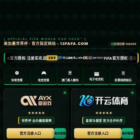
泰伦卢回归首战：快船“全体为阿伦敦” 为何敌
对阵营雷？.