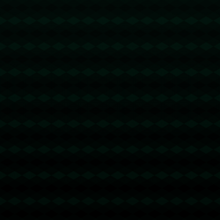
在这场比赛中，**快船队以出色的投篮命中率和顽强的防守表现
占据了主动权**。反观雷霆，他们在进攻端存在一定的起伏，未
能在关键时刻给快船致命一击。**根据数据分析**，泰伦·卢的
战术调整也起到了至关重要的作用，他合理地分配了球员上场时
间，最大化发挥了每位球员的能力。