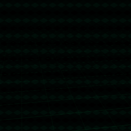
黑人团队的成功经验向我们展示，**立足本土，放眼国际**的战
略是他们迈向亚洲篮球版图的重要一步。这不仅是其团队管理的
智慧，也体现了他们对篮球未来发展的深刻理解。在此基础上，
相信黑人团队将在不久的将来，实现更多历史性突破，成为台湾
篮球走向亚太舞台的重要驱动力。
上一篇：世体：巴萨希望在巴西转会窗关闭前出售罗克，正寻找法律途径.
下一篇：C罗职业生涯帽子戏法次数 30岁后帽子戏法不减反增.