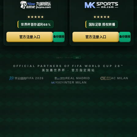
栏目：mk体育中国
发布时间：2026-08-07
**篮球冠军联赛 | 争取到两个参赛名额 “黑人”：立足台湾 放眼
亚洲**
随着篮球运动在全球范围内的普及，台湾的篮球实力也逐渐崭露
头角。在这场**篮球冠军联赛**中，如何争取到两个参赛名额成
为台湾篮球组织者们关注的焦点。而“黑人”这一团队，作为其中
的代表，显示出了其不仅立足于台湾，还具备了将影响力扩展到
整个亚洲的潜力。
*黑人团队在台湾篮球界的成功*案例正是他们不断创新、严格训
练和积极推广的结果。这个团队以其对细节的关注和对篮球的热
爱，获得了各界的高度认可。通过不断提高球员的技能和团队配
合能力，他们已经在台湾本地赛事中脱颖而出，成为争取更多参
赛名额最有力的竞争者之一。