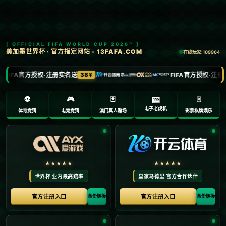
篮球冠军联赛 ｜ 争取到两个参赛名额 “黑
人”：立足台湾 放眼亚洲.